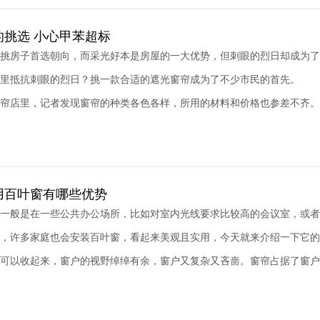
的挑选 小心甲苯超标
挑房子首选朝向，而采光好本是房屋的一大优势，但刺眼的烈日却成为了
室里抵抗刺眼的烈日？挑一款合适的遮光窗帘成为了不少市民的首先。 
帘店里，记者发现窗帘的种类各色各样，所用的材料和价格也参差不齐。材
用百叶窗有哪些优势
一般是在一些公共办公场所，比如对室内光线要求比较高的会议室，或者
，许多家庭也会安装百叶窗，看起来美观且实用，今天就来介绍一下它的
可以收起来，窗户的视野绰绰有余，窗户又复杂又吝啬。窗帘占据了窗户的