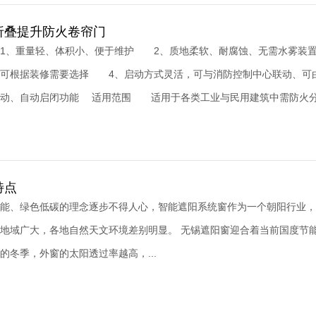
折叠提升防火卷帘门
1、重量轻、体积小、便于维护 2、质地柔软、耐腐蚀、无需水雾装
色可根据装修需要选择 4、启动方式灵活，可与消防控制中心联动、可
动、自动启闭功能 适用范围 适用于各类工业与民用建筑中需防火分区
特点
能、绿色低碳的理念逐步不得人心，智能遮阳系统窗作为一个朝阳行业，
地域广大，各地自然天文环境差别明显。 无锡遮阳窗迎合着当前国度节
的冬季，外窗的太阳透过率越高，...