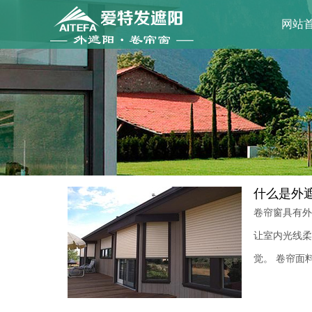
网站
什么是外
卷帘窗具有外
让室内光线柔
觉。 卷帘面